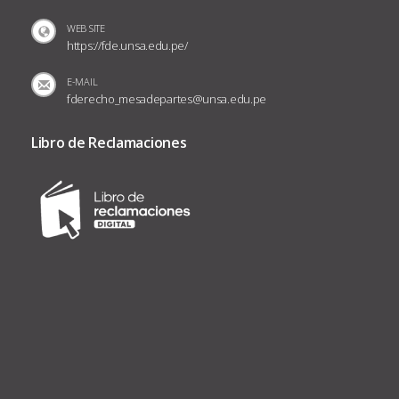
WEB SITE
https://fde.unsa.edu.pe/
E-MAIL
fderecho_mesadepartes@unsa.edu.pe
Libro de Reclamaciones