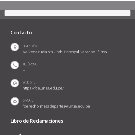
Contacto
DIRECCIÓN
Av. Venezuela s/n - Pab. Principal Derecho 1º Piso
TELÉFONO
--
WEB SITE
https://fde.unsa.edu.pe/
E-MAIL
fderecho_mesadepartes@unsa.edu.pe
Libro de Reclamaciones