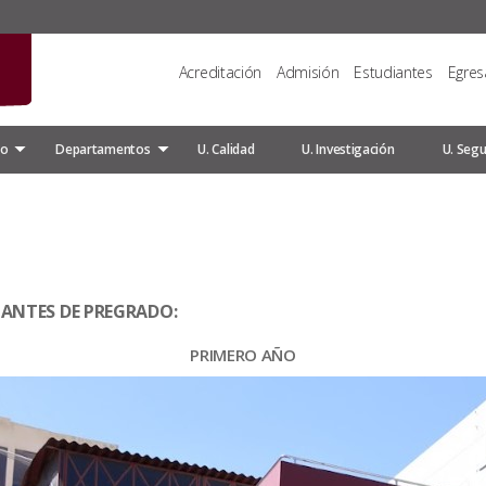
Acreditación
Admisión
Estudiantes
Egre
do
Departamentos
U. Calidad
U. Investigación
U. Segu
IANTES DE PREGRADO:
PRIMERO AÑO