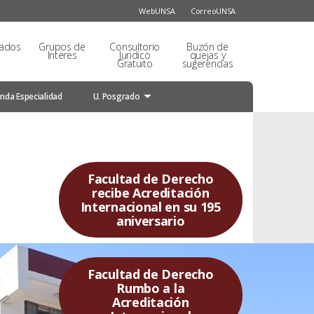
WebUNSA
CorreoUNSA
sados
Grupos de
Consultorio
Buzón de
Interes
Juridico
quejas y
Gratuito
sugerencias
nda Especialidad
U. Posgrado
Facultad de Derecho
recibe Acreditación
Internacional en su 195
aniversario
Facultad de Derecho
Rumbo a la
Acreditación