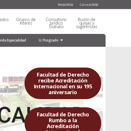
WebUNSA
CorreoUNSA
sados
Grupos de
Consultorio
Buzón de
Interes
Juridico
quejas y
Gratuito
sugerencias
nda Especialidad
U. Posgrado
Facultad de Derecho
recibe Acreditación
Internacional en su 195
aniversario
Facultad de Derecho
Rumbo a la
Acreditación